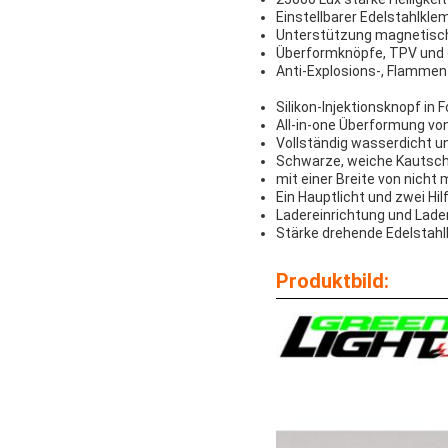
Einstellbarer Edelstahlkle
Unterstützung magnetisc
Überformknöpfe, TPV und 
Anti-Explosions-, Flammen
Silikon-Injektionsknopf in 
All-in-one Überformung vo
Vollständig wasserdicht un
Schwarze, weiche Kautsc
mit einer Breite von nicht
Ein Hauptlicht und zwei Hi
Ladereinrichtung und Lad
Stärke drehende Edelsta
Produktbild: