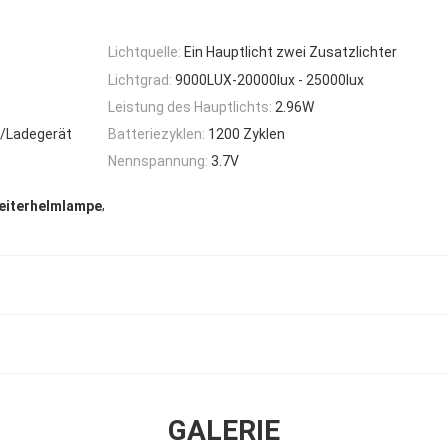
Lichtquelle:
Ein Hauptlicht zwei Zusatzlichter
Lichtgrad:
9000LUX-20000lux - 25000lux
Leistung des Hauptlichts:
2.96W
e/Ladegerät
Batteriezyklen:
1200 Zyklen
Nennspannung:
3.7V
,
eiterhelmlampe
GALERIE