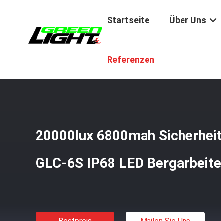
Startseite
Über Uns
Startseite
/
Produkte
/
Aufladbare Bergbaugruppenlamp
Referenzen
20000lux 6800mah Sicherheit
GLC-6S IP68 LED Bergarbeit
Bestpreis
Mailen Sie Uns