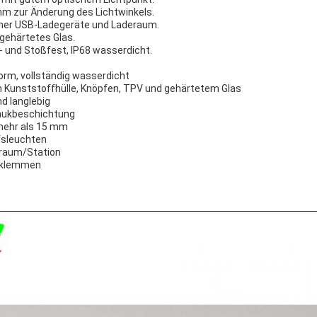
mm zur Änderung des Lichtwinkels.
her USB-Ladegeräte und Laderaum.
gehärtetes Glas.
- und Stoßfest, IP68 wasserdicht.
Form, vollständig wasserdicht
n Kunststoffhülle, Knöpfen, TPV und gehärtetem Glas
d langlebig
hukbeschichtung
 mehr als 15 mm
lfsleuchten
eraum/Station
hlklemmen