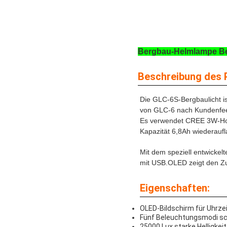
Bergbau-Helmlampe Be
Beschreibung des 
Die GLC-6S-Bergbaulicht i
von GLC-6 nach Kundenfe
Es verwendet CREE 3W-Hoch
Kapazität 6,8Ah wiederaufl
Mit dem speziell entwickel
mit USB.OLED zeigt den Zu
Eigenschaften:
OLED-Bildschirm für Uhrze
Fünf Beleuchtungsmodi schw
25000 Lux starke Helligkei