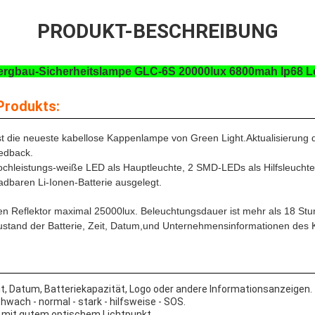
PRODUKT-BESCHREIBUNG
rgbau-Sicherheitslampe GLC-6S 20000lux 6800mah Ip68 
Produkts:
st die neueste kabellose Kappenlampe von Green Light.
Aktualisierung 
edback.
leistungs-weiße LED als Hauptleuchte, 2 SMD-LEDs als Hilfsleuchten
adbaren Li-Ionen-Batterie ausgelegt.
ten Reflektor maximal 25000lux. Beleuchtungsdauer ist mehr als 18 St
stand der Batterie, Zeit, Datum,und Unternehmensinformationen des
it, Datum, Batteriekapazität, Logo oder andere Informationsanzeigen.
ach - normal - stark - hilfsweise - SOS.
t mit gutem optischem Lichtpunkt.