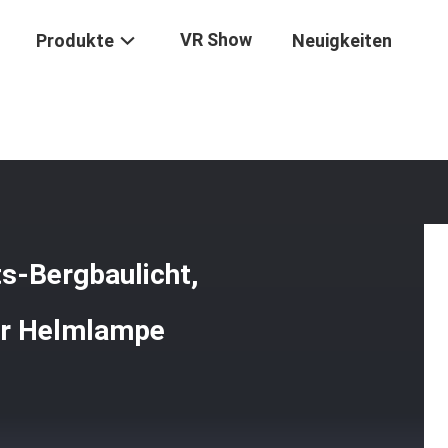
VR Show
Produkte
Neuigkeiten
en
/
20000lux 6800mah Sicherheits-Bergbaulicht, GLC-6S IP68 LED B
s-Bergbaulicht,
er Helmlampe