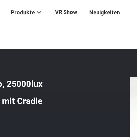
VR Show
Produkte
Neuigkeiten
rgbau
/
Portable LED Miner Cap Lamp, 25000lux Unterirdische Bergbaul
, 25000lux
 mit Cradle