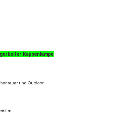
rgarbeiter Kappenlampe
Abenteuer und Outdoor.
eisten.