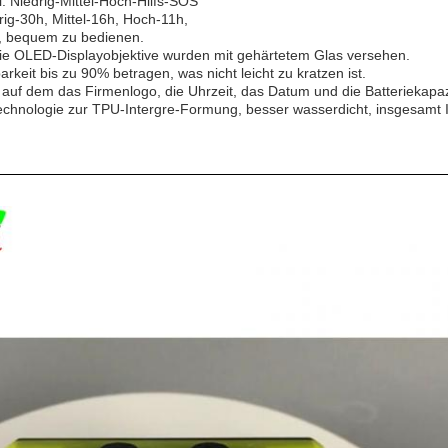
 Niedrig-Mittel-Hoch-Hilfs-SOS
rig-30h, Mittel-16h, Hoch-11h,
m, bequem zu bedienen.
die OLED-Displayobjektive wurden mit gehärtetem Glas versehen.
keit bis zu 90% betragen, was nicht leicht zu kratzen ist.
auf dem das Firmenlogo, die Uhrzeit, das Datum und die Batteriekapaz
echnologie zur TPU-Intergre-Formung, besser wasserdicht, insgesamt 