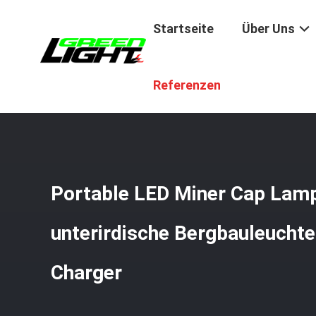
Startseite
Über Uns
Startseite
/
Produkte
/
Leuchten Für Den Steinkohlenbe
Referenzen
Portable LED Miner Cap Lamp
unterirdische Bergbauleuchte
Charger