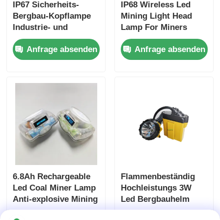
IP67 Sicherheits-
IP68 Wireless Led
Bergbau-Kopflampe
Mining Light Head
Industrie- und
Lamp For Miners
Bergbauwasserdicht
Camping Hunting
Anfrage absenden
Anfrage absenden
Bergleiter
Headlight Mining Cap
Scheinwerfer
Lamp
7800mah 10000lux
Bergbau Hard Hat
Licht
6.8Ah Rechargeable
Flammenbeständig
Led Coal Miner Lamp
Hochleistungs 3W
Anti-explosive Mining
Led Bergbauhelm
Cap Lamp with SOS
Licht Bergbauleuchte