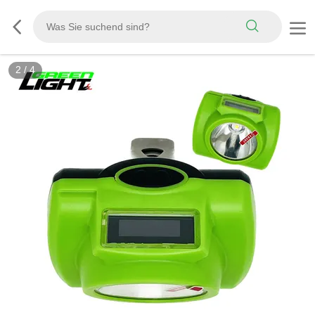
3
/
4