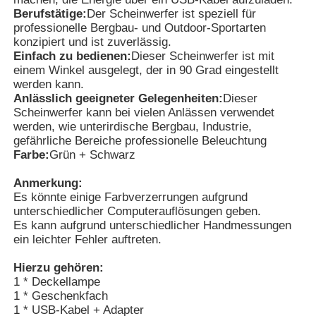
Berufstätige:
Der Scheinwerfer ist speziell für
professionelle Bergbau- und Outdoor-Sportarten
Über uns
konzipiert und ist zuverlässig.
Einfach zu bedienen:
Dieser Scheinwerfer ist mit
einem Winkel ausgelegt, der in 90 Grad eingestellt
werden kann.
Fabrik Tour
Anlässlich geeigneter Gelegenheiten:
Dieser
Scheinwerfer kann bei vielen Anlässen verwendet
werden, wie unterirdische Bergbau, Industrie,
Qualitätskontrolle
gefährliche Bereiche professionelle Beleuchtung
Farbe:
Grün + Schwarz
Nachrichten
Anmerkung:
Es könnte einige Farbverzerrungen aufgrund
unterschiedlicher Computerauflösungen geben.
Referenzen
Es kann aufgrund unterschiedlicher Handmessungen
ein leichter Fehler auftreten.
LED-Bergbauleuchten
Hierzu gehören:
1 * Deckellampe
1 * Geschenkfach
Kabellose Bergbaukappenlampe
1 * USB-Kabel + Adapter