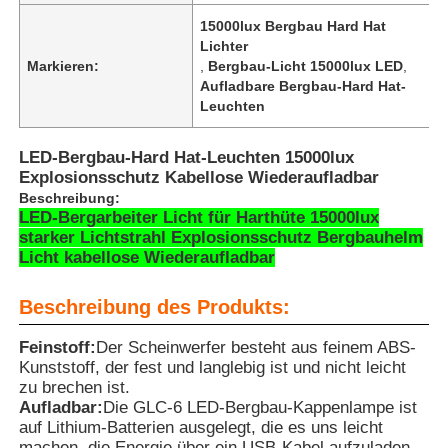
15000lux Bergbau Hard Hat
Lichter
Markieren:
,
Bergbau-Licht 15000lux LED
,
Aufladbare Bergbau-Hard Hat-
Leuchten
LED-Bergbau-Hard Hat-Leuchten 15000lux
Explosionsschutz Kabellose Wiederaufladbar
Beschreibung:
LED-Bergarbeiter Licht für Harthüte 15000lux
starker Lichtstrahl Explosionsschutz Bergbauhelm
Licht kabellose Wiederaufladbar
Beschreibung des Produkts:
Startseite
Feinstoff:
Der Scheinwerfer besteht aus feinem ABS-
Kunststoff, der fest und langlebig ist und nicht leicht
Produkte
zu brechen ist.
Aufladbar:
Die GLC-6 LED-Bergbau-Kappenlampe ist
auf Lithium-Batterien ausgelegt, die es uns leicht
VR Show
machen, die Energie über ein USB-Kabel aufzuladen.