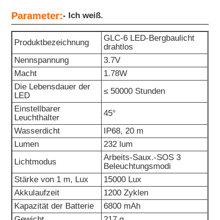
Parameter:
- Ich weiß.
GLC-6 LED-Bergbaulicht
Produktbezeichnung
drahtlos
Nennspannung
3.7V
Macht
1.78W
Die Lebensdauer der
≤ 50000 Stunden
LED
Einstellbarer
45°
Leuchthalter
Wasserdicht
IP68, 20 m
Lumen
232 lum
Arbeits-Saux.-SOS 3
Lichtmodus
Beleuchtungsmodi
Stärke von 1 m, Lux
15000 Lux
Akkulaufzeit
1200 Zyklen
Kapazität der Batterie
6800 mAh
Gewicht
217 g