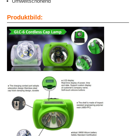
Umweltschonend
Ladegerät-Rack
Produktbild:
Unterirdische Bergbaugürtel
Heiße Verkaufsprodukte
geführtes Warnlicht
Tragbare Energiespeicherstromversorgung
LED High Bay Light