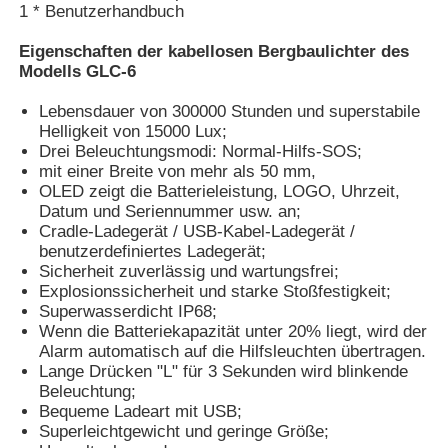
1 * Benutzerhandbuch
Eigenschaften der kabellosen Bergbaulichter des
Aufladbare Bergbaugruppenlampen
Modells GLC-6
Lebensdauer von 300000 Stunden und superstabile
unterirdische schnurlose Kappenlampe
Helligkeit von 15000 Lux;
Drei Beleuchtungsmodi: Normal-Hilfs-SOS;
mit einer Breite von mehr als 50 mm,
Leuchten für den Steinkohlenbergbau
OLED zeigt die Batterieleistung, LOGO, Uhrzeit,
Datum und Seriennummer usw. an;
Cradle-Ladegerät / USB-Kabel-Ladegerät /
Bergarbeiter-Kopflampe
benutzerdefiniertes Ladegerät;
Sicherheit zuverlässig und wartungsfrei;
Explosionssicherheit und starke Stoßfestigkeit;
Mining Hard Hat Lichter
Superwasserdicht IP68;
Wenn die Batteriekapazität unter 20% liegt, wird der
Alarm automatisch auf die Hilfsleuchten übertragen.
Explosionssichere Taschenlampe
Lange Drücken "L" für 3 Sekunden wird blinkende
Beleuchtung;
Bequeme Ladeart mit USB;
Superleichtgewicht und geringe Größe;
Industrie-LED-Streifenleuchte