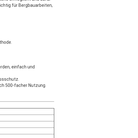
ichtig für Bergbauarbeiten,
thode.
rden, einfach und
ussschutz.
ach 500-facher Nutzung.