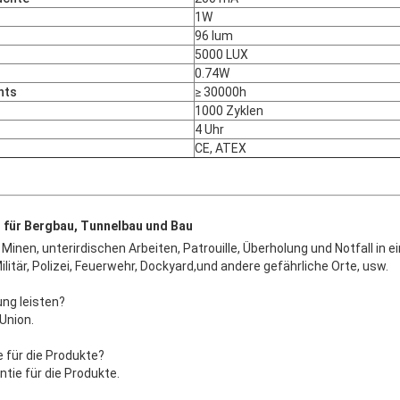
1W
96 lum
5000 LUX
0.74W
hts
≥ 30000h
1000 Zyklen
4 Uhr
CE, ATEX
l für Bergbau, Tunnelbau und Bau
inen, unterirdischen Arbeiten, Patrouille, Überholung und Notfall in ei
ilitär, Polizei, Feuerwehr, Dockyard,und andere gefährliche Orte, usw.
ung leisten?
 Union.
ie für die Produkte?
antie für die Produkte.