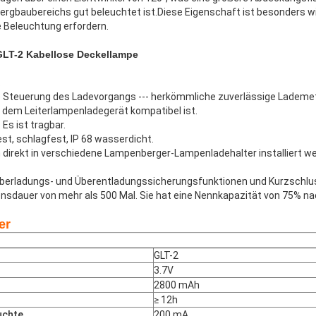
Bergbaubereichs gut beleuchtet ist.Diese Eigenschaft ist besonders w
e Beleuchtung erfordern.
GLT-2 Kabellose Deckellampe
.
me Steuerung des Ladevorgangs --- herkömmliche zuverlässige Lademe
it dem Leiterlampenladegerät kompatibel ist.
Es ist tragbar.
est, schlagfest, IP 68 wasserdicht.
irekt in verschiedene Lampenberger-Lampenladehalter installiert we
t Überladungs- und Überentladungssicherungsfunktionen und Kurzschl
ensdauer von mehr als 500 Mal. Sie hat eine Nennkapazität von 75% n
er
GLT-2
3.7V
2800 mAh
≥ 12h
uchte
200 mA