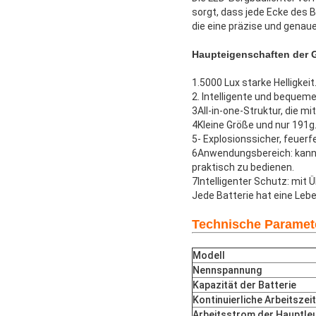
sorgt, dass jede Ecke des 
die eine präzise und genau
Haupteigenschaften der 
1.5000 Lux starke Helligkeit
2. Intelligente und beque
3All-in-one-Struktur, die m
4Kleine Größe und nur 191g. 
5- Explosionssicher, feuerf
6Anwendungsbereich: kann d
praktisch zu bedienen.
7Intelligenter Schutz: mi
Jede Batterie hat eine Leb
Technische Paramet
Modell
Nennspannung
Kapazität der Batterie
Kontinuierliche Arbeitszeit
Arbeitsstrom der Hauptle