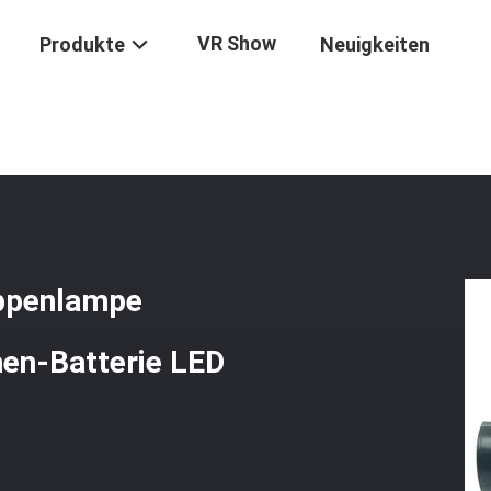
VR Show
Produkte
Neuigkeiten
/
GLT-2 Kabellose Bergbau-Kappenlampe Wiederaufladbare Lithium-Ion
ppenlampe
nen-Batterie LED