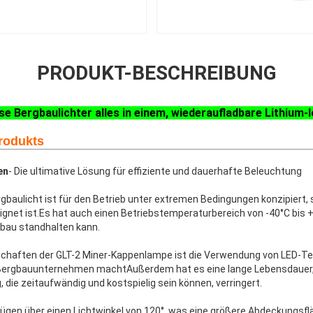
PRODUKT-BESCHREIBUNG
e Bergbaulichter alles in einem, wiederaufladbare Lithium-
rodukts
en
- Die ultimative Lösung für effiziente und dauerhafte Beleuchtung
gbaulicht ist für den Betrieb unter extremen Bedingungen konzipiert, 
eignet ist.Es hat auch einen Betriebstemperaturbereich von -40°C bis 
bau standhalten kann.
schaften der GLT-2 Miner-Kappenlampe ist die Verwendung von LED-Tec
 Bergbauunternehmen machtAußerdem hat es eine lange Lebensdauer,
die zeitaufwändig und kostspielig sein können, verringert.
fügen über einen Lichtwinkel von 120°, was eine größere Abdeckungsfl