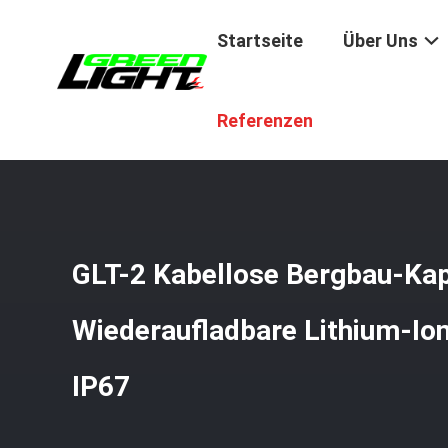
Startseite
Über Uns
Startseite
/
Produkte
/
Kabellose Bergbaukappenlampe
Referenzen
GLT-2 Kabellose Bergbau-Ka
Wiederaufladbare Lithium-Io
IP67