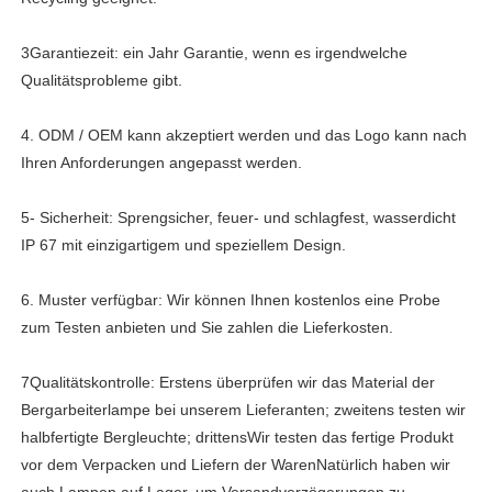
3Garantiezeit: ein Jahr Garantie, wenn es irgendwelche
Aufladbare Bergbaugruppenlampen
Qualitätsprobleme gibt.
unterirdische schnurlose Kappenlampe
4. ODM / OEM kann akzeptiert werden und das Logo kann nach
Ihren Anforderungen angepasst werden.
Leuchten für den Steinkohlenbergbau
5- Sicherheit: Sprengsicher, feuer- und schlagfest, wasserdicht
IP 67 mit einzigartigem und speziellem Design.
Bergarbeiter-Kopflampe
6. Muster verfügbar: Wir können Ihnen kostenlos eine Probe
zum Testen anbieten und Sie zahlen die Lieferkosten.
Mining Hard Hat Lichter
7Qualitätskontrolle: Erstens überprüfen wir das Material der
Explosionssichere Taschenlampe
Bergarbeiterlampe bei unserem Lieferanten; zweitens testen wir
halbfertigte Bergleuchte; drittensWir testen das fertige Produkt
vor dem Verpacken und Liefern der WarenNatürlich haben wir
Industrie-LED-Streifenleuchte
auch Lampen auf Lager, um Versandverzögerungen zu