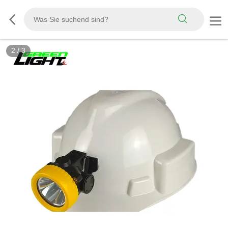
2
/
3