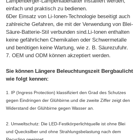
Lampenberger-Lampenladehalter installiert werden,
einfach und praktisch zu bedienen.
6Der Einsatz von Li-Ionen-Technologie beseitigt auch
Über uns
zahlreiche Gefahren, die mit der Verwendung von Blei-
Säure-Batterie-Stil verbunden sind.Li-Ionen enthalten
Fabrik Tour
keine gefährlichen Chemikalien oder Schwermetalle
und benötigen keine Wartung, wie z. B. Säurezufuhr.
7. OEM und ODM können akzeptiert werden.
Qualitätskontrolle
Sie können Längere Beleuchtungszeit Bergbaulicht
Nachrichten
wie folgt kennen:
1. IP (Ingress Protection) klassifiziert den Grad des Schutzes
Referenzen
gegen Eindringen der Glühbirne.und die zweite Ziffer zeigt den
Widerstand der Glühbirne gegen Wasser an.
LED-Bergbauleuchten
2. Umweltschutz: Die LED-Festkörperlichtquelle ist ohne Blei
und Quecksilber und ohne Strahlungsbelastung nach dem
Kabellose Bergbaukappenlampe
Recycling geeignet.