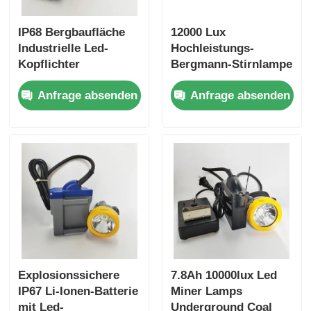
IP68 Bergbaufläche
12000 Lux
Industrielle Led-
Hochleistungs-
Kopflichter
Bergmann-Stirnlampe
Hochleistung
IP68 Wasserdicht
Anfrage absenden
Anfrage absenden
25000lux Bergleute
Explosionsgeschützte
Helmlicht 348Lm
LED-Grubenlampe
20hrs Betriebszeit
Bergbaulichter
Explosionssichere
7.8Ah 10000lux Led
IP67 Li-Ionen-Batterie
Miner Lamps
mit Led-
Underground Coal