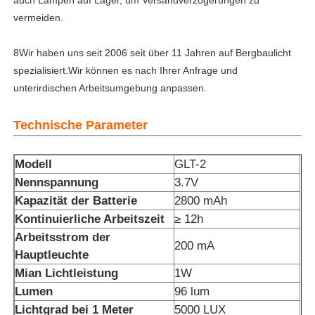
vermeiden.
Ladegerät-Rack
8Wir haben uns seit 2006 seit über 11 Jahren auf Bergbaulicht
spezialisiert.Wir können es nach Ihrer Anfrage und
Unterirdische Bergbaugürtel
unterirdischen Arbeitsumgebung anpassen.
Heiße Verkaufsprodukte
Technische Parameter
Modell
GLT-2
geführtes Warnlicht
Nennspannung
3.7V
Kapazität der Batterie
2800 mAh
Tragbare Energiespeicherstromversorgung
Kontinuierliche Arbeitszeit
≥ 12h
Arbeitsstrom der
200 mA
Hauptleuchte
LED High Bay Light
Mian Lichtleistung
1W
Lumen
96 lum
Lichtgrad bei 1 Meter
5000 LUX