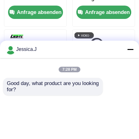
Sicherheitslampe
Mining Helmet Lamp
Anfrage absenden
Anfrage absenden
Bergbauleuchte mit
Rechargeable
Led-Scheinwerfer
wiederaufladbar
7800mah
Jessica.J
7:28 PM
Good day, what product are you looking 
for?
1100 Lm hohe
Portable 15000Lux
Arbeitsleuchten für
LED-Bergarbeiter
Bergbau für
Scheinwerfer
Kohlenminen
wasserdichte Hard
Anfrage absenden
Anfrage absenden
Kopflichter
Hat-Lampe für den
Bau von Tunneln