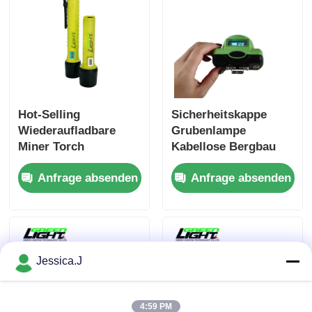
Hot-Selling
Sicherheitskappe
Wiederaufladbare
Grubenlampe
Miner Torch
Kabellose Bergbau
Unterstützung USB-
Digitale Lichter
Anfrage absenden
Anfrage absenden
Ladung mit IP68
Bergbau Stirnlampe
Magnet
Wasserdichte
Ladeanschluss für
Wiederaufladbare
Industrie
Stirnlampe
Jessica.J
4:59 PM