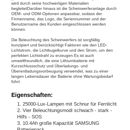
wird durch seine hochwertigen Materialien
begleitetDarüber hinaus ist die Scheinwerferanlage durch
OEM- und ODM-Optionen anpassbar, sodass der
Über uns
Firmenname, das Logo, die Seriennummer und der
Benutzername des Kunden eingeschlossen werden
können.
Fabrik Tour
Die Beleuchtung des Scheinwerfers ist sorgfältig
konzipiert und berücksichtigt Faktoren wie den LED-
Lichtstrom, die Lichtkugelkurve und den Strom, um den
Qualitätskontrolle
perfekten Lichtstrahl zu erzeugen.Es ist auch
umweltfreundlich, die eine Lithiumbatterie mit
Kurzschlussschutz und Überladungs- und
Überentladungsvorbeugung verwendet, was zu einer
Nachrichten
langen Lebensdauer der Batterie ohne Wartungsbedarf
führt.
Referenzen
Eigenschaften:
25000-Lux-Lampen mit Schnur für Fernlicht
LED-Bergbauleuchten
Vier Beleuchtungsmodi schwach - stark -
Hilfs - SOS
10.4Ah große Kapazität SAMSUNG
Kabellose Bergbaukappenlampe
Batteriepack.