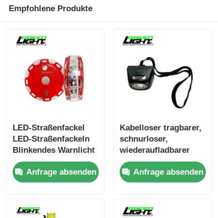
Empfohlene Produkte
LED-Straßenfackel
Kabelloser tragbarer,
LED-Straßenfackeln
schnurloser,
Blinkendes Warnlicht
wiederaufladbarer
LED-Fackeln Ampeln
Scheinwerfer
Anfrage absenden
Anfrage absenden
Straßenwarnlicht
100000H für
unterirdische
Industrieanwendunge
n