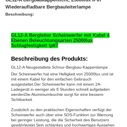
Wiederaufladbare Bergbauleiterlampe
Beschreibung:
GL12-A Bergleiter Scheinwerfer mit Kabel 4
Ebenen Beleuchtungsarten 25000lux
Schlagfestigkeit Ip67
Beschreibung des Produkts:
GL12-A Neugestaltete Schnur-Bergbau-Kappenlampe
Der Scheinwerfer hat eine Helligkeit von 25000lux und ist
mit einem Kabel für den einfachen Gebrauch
ausgestattet.Der Scheinwerfer kann mit einem 2A-
Startseite
Ladegerät in weniger als 8 Stunden schnell aufgeladen
werdenDie Aluminiumleuchte sorgt für eine bessere
Sichtbarkeit.
Produkte
Zusätzlich zu den praktischen Eigenschaften verfügt der
Scheinwerfer auch über eine SOS-Funktion zur Warnung
bei geringer Leistung, die die Sicherheit des Benutzers
gewährleistet.Sein schlankes und hochwertiges Aussehen
VR Show