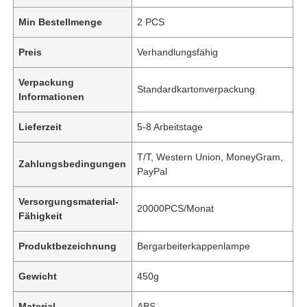
Min Bestellmenge
2 PCS
Preis
Verhandlungsfähig
Verpackung
Standardkartonverpackung
Informationen
Lieferzeit
5-8 Arbeitstage
T/T, Western Union, MoneyGram,
Zahlungsbedingungen
PayPal
Versorgungsmaterial-
20000PCS/Monat
Fähigkeit
Produktbezeichnung
Bergarbeiterkappenlampe
Gewicht
450g
Material
ABS