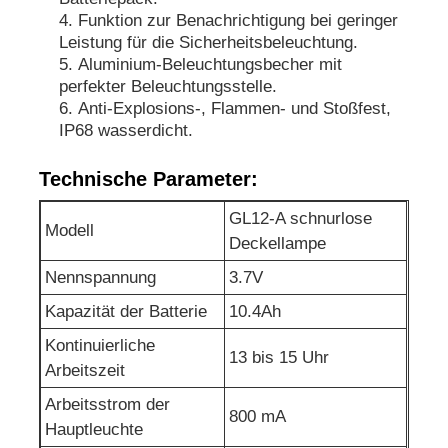
Funktion zur Benachrichtigung bei geringer
Leistung für die Sicherheitsbeleuchtung.
Aufladbare Bergbaugruppenlampen
Aluminium-Beleuchtungsbecher mit
perfekter Beleuchtungsstelle.
Anti-Explosions-, Flammen- und Stoßfest,
unterirdische schnurlose Kappenlampe
IP68 wasserdicht.
Technische Parameter:
Leuchten für den Steinkohlenbergbau
GL12-A schnurlose
Modell
Bergarbeiter-Kopflampe
Deckellampe
Nennspannung
3.7V
Mining Hard Hat Lichter
Kapazität der Batterie
10.4Ah
Kontinuierliche
13 bis 15 Uhr
Explosionssichere Taschenlampe
Arbeitszeit
Arbeitsstrom der
800 mA
Hauptleuchte
Industrie-LED-Streifenleuchte