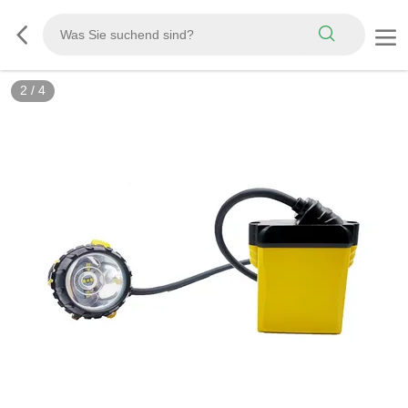
2
/
4