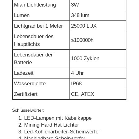
Mian Lichtleistung
3W
Ladegerät-Rack
Lumen
348 lum
Lichtgrad bei 1 Meter
25000 LUX
Unterirdische Bergbaugürtel
Lebensdauer des
≥100000h
Hauptlichts
Heiße Verkaufsprodukte
Lebensdauer der
1000 Zyklen
Batterie
Ladezeit
4 Uhr
geführtes Warnlicht
Wasserdichte
IP68
Tragbare Energiespeicherstromversorgung
Zertifiziert
CE, ATEX
Schlüsselwörter:
LED High Bay Light
LED-Lampen mit Kabelkappe
Mining Hard Hat Lichter
Led-Kohlenarbeiter-Scheinwerfer
Nachladbare Scheinwerfer