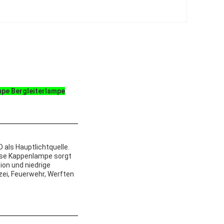
mpe Bergleiterlampe
 als Hauptlichtquelle.
iese Kappenlampe sorgt
ion und niedrige
izei, Feuerwehr, Werften