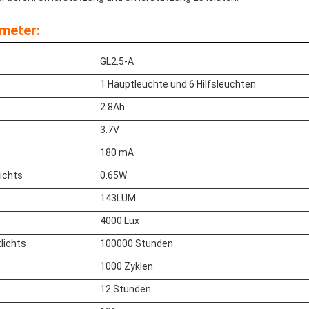
meter:
GL2.5-A
1 Hauptleuchte und 6 Hilfsleuchten
2.8Ah
3.7V
180 mA
lichts
0.65W
143LUM
4000 Lux
lichts
100000 Stunden
1000 Zyklen
12 Stunden