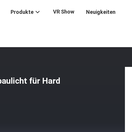
VR Show
Produkte
Neuigkeiten
Untergrund-LED-Bergbaulicht Für Hard Hat 4000lux Wiederaufladbar
ulicht für Hard