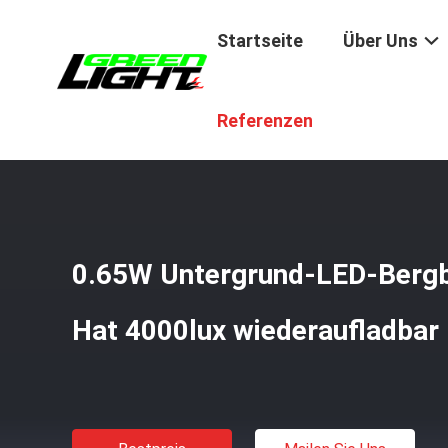
Startseite
Über Uns
Startseite
/
Produkte
/
Heiße Verkaufsprodukte
/
0.65W 
Referenzen
0.65W Untergrund-LED-Bergba
Hat 4000lux wiederaufladbar