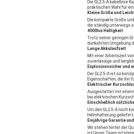
Die GL2.5-A kabellose K
praktischen Wahl für ei
Kleine Größe und Leich
Die kompakte Größe und 
die ständig unterwegs s
4000lux Helligkeit
Trotz seiner geringen Gr
dunkelsten Umgebung die
Lange Akkulaufzeit
Mit einer Arbeitszeit vo
zuverlässige und langleb
Explosionssicher und 
Der GL2.5-A ist so konz
Eigenschaften, die ihn 
Elektrischer Kurzschl
Ausgestattet mit einem
bei elektrischen Kurzsc
Einschließlich nützlic
Um den GL2.5-A noch kom
Helmhalterung geliefert,
Einjährige Garantie un
Wir stehen hinter der Qu
ist.Unser Team ist imme