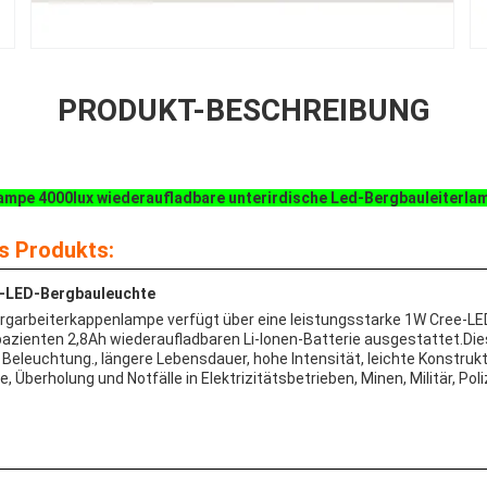
PRODUKT-BESCHREIBUNG
ampe 4000lux wiederaufladbare unterirdische Led-Bergbauleiterla
s Produkts:
A-LED-Bergbauleuchte
ergarbeiterkappenlampe verfügt über eine leistungsstarke 1W Cree-LED
apazienten 2,8Ah wiederaufladbaren Li-Ionen-Batterie ausgestattet.D
 Beleuchtung., längere Lebensdauer, hohe Intensität, leichte Konstrukt
, Überholung und Notfälle in Elektrizitätsbetrieben, Minen, Militär, Pol