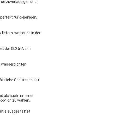
iner zuverlässigen und
erfekt für diejenigen,
 liefern, was auch in der
et der GL2.5-A eine
nd wasserdichten
ätzliche Schutzschicht
d als auch mit einer
eoption zu wählen.
rantie ausgestattet