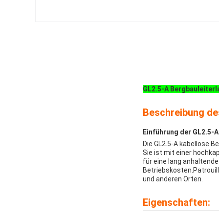
GL2.5-A Bergbauleiterl
Beschreibung de
Einführung der GL2.5-
Die GL2.5-A kabellose B
Sie ist mit einer hochk
für eine lang anhaltende
Betriebskosten.Patrouille
und anderen Orten.
Eigenschaften: