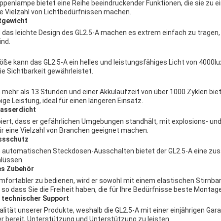
appenlampe bietet eine Reihe beeindruckender Funktionen, die sie zu e
ne Vielzahl von Lichtbedürfnissen machen.
tgewicht
das leichte Design des GL2.5-A machen es extrem einfach zu tragen, p
ind.
öße kann das GL2.5-A ein helles und leistungsfähiges Licht von 4000lux
 Sichtbarkeit gewährleistet.
n mehr als 13 Stunden und einer Akkulaufzeit von über 1000 Zyklen biet
ige Leistung, ideal für einen längeren Einsatz.
wasserdicht
ipiert, dass er gefährlichen Umgebungen standhält, mit explosions- u
für eine Vielzahl von Branchen geeignet machen.
ussschutz
 automatischen Steckdosen-Ausschalten bietet der GL2.5-A eine zus
hlüssen.
hes Zubehör
fortabler zu bedienen, wird er sowohl mit einem elastischen Stirnban
 so dass Sie die Freiheit haben, die für Ihre Bedürfnisse beste Montag
d technischer Support
alität unserer Produkte, weshalb die GL2.5-A mit einer einjährigen Ga
r bereit, Unterstützung und Unterstützung zu leisten.