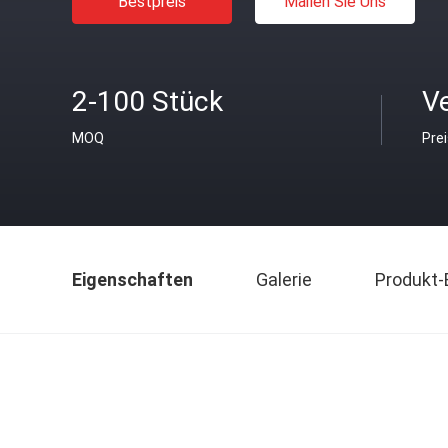
Bestpreis
Mailen Sie Uns
2-100 Stück
V
MOQ
Pre
Eigenschaften
Galerie
Produkt-