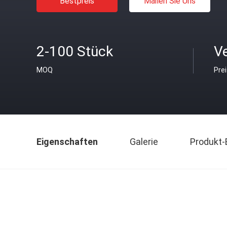
Bestpreis
Mailen Sie Uns
2-100 Stück
V
MOQ
Pre
Eigenschaften
Galerie
Produkt-