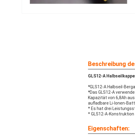
Beschreibung de
GLS12-A Halbseilkappe
*
GLS12-A Halbseil-Berga
*
Das GLS12-A verwendet 
Kapazität von 6,8Ah aus
aufladbare Li-Ionen-Batt
* Es hat drei Leistungs
* GLS12-A-Konstruktion 
Eigenschaften: