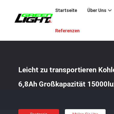
Startseite
Über Uns
Startseite
/
Produkte
/
Mining Hard Hat Lichter
/
Leicht 
Referenzen
Leicht zu transportieren Ko
6,8Ah Großkapazität 15000lu