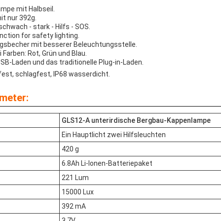
ampe mit Halbseil.
it nur 392g.
chwach - stark - Hilfs - SOS.
tion for safety lighting.
gsbecher mit besserer Beleuchtungsstelle.
i Farben: Rot, Grün und Blau.
SB-Laden und das traditionelle Plug-in-Laden.
fest, schlagfest, IP68 wasserdicht.
meter:
GLS12-A unterirdische Bergbau-Kappenlampe
Ein Hauptlicht zwei Hilfsleuchten
420 g
6.8Ah Li-Ionen-Batteriepaket
221 Lum
15000 Lux
392 mA
3.7V