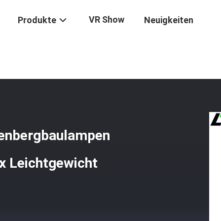
VR Show
Produkte
Neuigkeiten
Zu Transportieren Kohlenbergbaulampen 6,8Ah Großkapazität 15000lu
hlenbergbaulampen
x Leichtgewicht