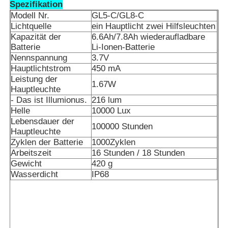
Spezifikation
Modell Nr.
GL5-C/GL8-C
Lichtquelle
ein Hauptlicht zwei Hilfsleuchten
Kapazität der
6.6Ah/7.8Ah wiederaufladbare
Batterie
Li-Ionen-Batterie
Nennspannung
3.7V
Hauptlichtstrom
450 mA
Leistung der
1.67W
Hauptleuchte
- Das ist Illumionus.
216 lum
Helle
10000 Lux
Lebensdauer der
100000 Stunden
Hauptleuchte
Zyklen der Batterie
1000Zyklen
Arbeitszeit
16 Stunden / 18 Stunden
Gewicht
420 g
Wasserdicht
IP68