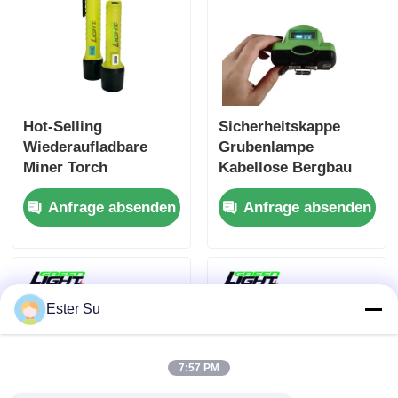
Hot-Selling
Sicherheitskappe
Wiederaufladbare
Grubenlampe
Miner Torch
Kabellose Bergbau
Unterstützung USB-
Digitale Lichter
Anfrage absenden
Anfrage absenden
Ladung mit IP68
Bergbau Stirnlampe
Magnet
Wasserdichte
Ladeanschluss für
Wiederaufladbare
Industrie
Stirnlampe
Ester Su
7:57 PM