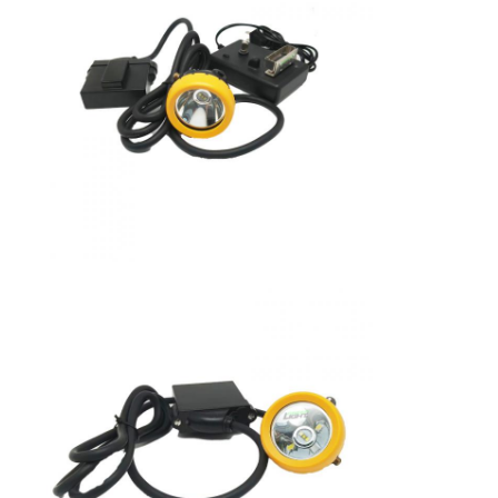
Aufladbare Bergbaugruppenlampen
unterirdische schnurlose Kappenlampe
Leuchten für den Steinkohlenbergbau
Bergarbeiter-Kopflampe
Mining Hard Hat Lichter
Explosionssichere Taschenlampe
Industrie-LED-Streifenleuchte