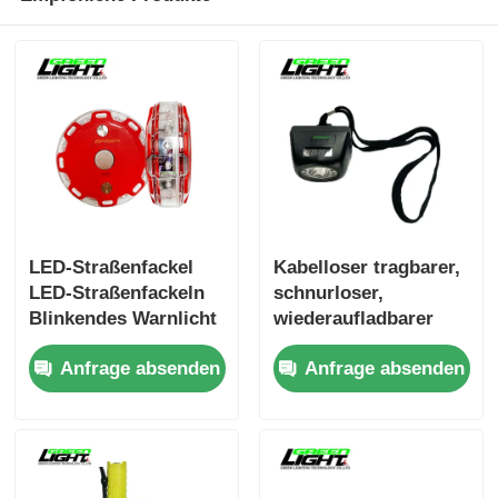
LED-Straßenfackel
Kabelloser tragbarer,
LED-Straßenfackeln
schnurloser,
Blinkendes Warnlicht
wiederaufladbarer
LED-Fackeln Ampeln
Scheinwerfer
Anfrage absenden
Anfrage absenden
Straßenwarnlicht
100000H für
unterirdische
Industrieanwendungen