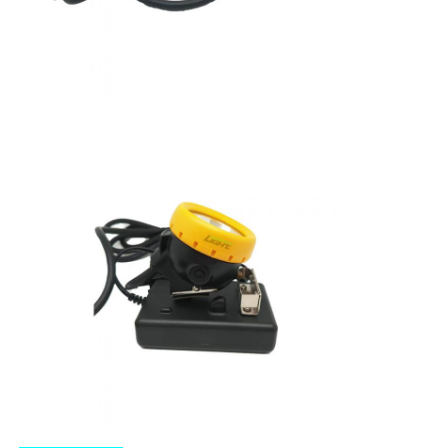
Ladegerät-Rack
Unterirdische Bergbaugürtel
Heiße Verkaufsprodukte
geführtes Warnlicht
Tragbare Energiespeicherstromversorgung
LED High Bay Light