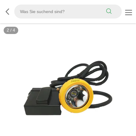
2
/
4