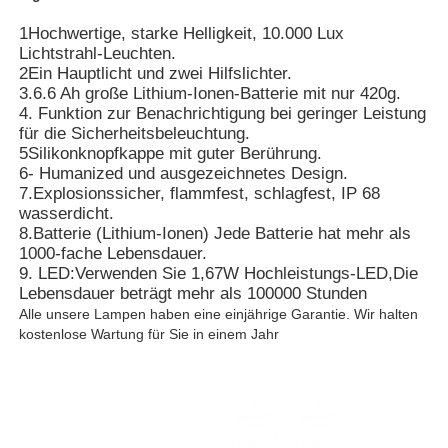
1Hochwertige, starke Helligkeit, 10.000 Lux
Lichtstrahl-Leuchten.
Über uns
2Ein Hauptlicht und zwei Hilfslichter.
3.6.6 Ah große Lithium-Ionen-Batterie mit nur 420g.
4. Funktion zur Benachrichtigung bei geringer Leistung
Fabrik Tour
für die Sicherheitsbeleuchtung.
5Silikonknopfkappe mit guter Berührung.
6- Humanized und ausgezeichnetes Design.
Qualitätskontrolle
7.Explosionssicher, flammfest, schlagfest, IP 68
wasserdicht.
8.Batterie (Lithium-Ionen) Jede Batterie hat mehr als
Nachrichten
1000-fache Lebensdauer.
9. LED:Verwenden Sie 1,67W Hochleistungs-LED,Die
Lebensdauer beträgt mehr als 100000 Stunden
Referenzen
Alle unsere Lampen haben eine einjährige Garantie. Wir halten
kostenlose Wartung für Sie in einem Jahr
LED-Bergbauleuchten
Kabellose Bergbaukappenlampe