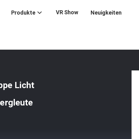
VR Show
Produkte
Neuigkeiten
 LED Persönliche Kappe Licht Wiederaufladbar Perfekt Für Bergleute
ppe Licht
Bergleute