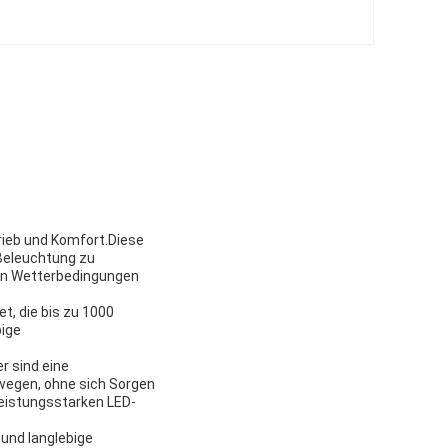
rieb und Komfort.Diese
 Beleuchtung zu
gen Wetterbedingungen
t, die bis zu 1000
bige
er sind eine
ewegen, ohne sich Sorgen
eistungsstarken LED-
 und langlebige