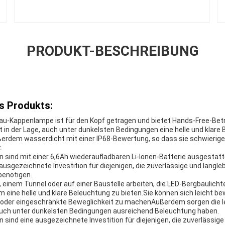
PRODUKT-BESCHREIBUNG
s Produkts:
au-Kappenlampe ist für den Kopf getragen und bietet Hands-Free-Bet
in der Lage, auch unter dunkelsten Bedingungen eine helle und klare
ußerdem wasserdicht mit einer IP68-Bewertung, so dass sie schwieri
.
 sind mit einer 6,6Ah wiederaufladbaren Li-Ionen-Batterie ausgestatte
e ausgezeichnete Investition für diejenigen, die zuverlässige und langle
enötigen..
e, einem Tunnel oder auf einer Baustelle arbeiten, die LED-Bergbaulicht
 eine helle und klare Beleuchtung zu bieten.Sie können sich leicht b
 oder eingeschränkte Beweglichkeit zu machenAußerdem sorgen die l
 auch unter dunkelsten Bedingungen ausreichend Beleuchtung haben.
sind eine ausgezeichnete Investition für diejenigen, die zuverlässige