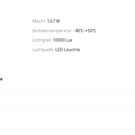
Macht:
1,67 W
Betriebstemperatur:
-40℃-+50℃
Lichtgrad:
10000 Lux
Lichtquelle:
LED-Leuchte
pe