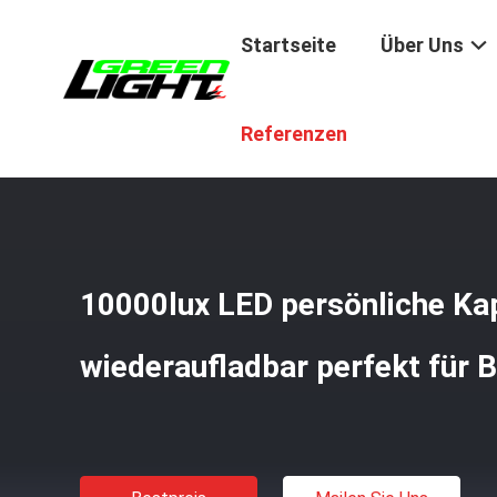
Startseite
Über Uns
Startseite
/
Produkte
/
LED-Bergbauleuchten
/
10000lux
Referenzen
10000lux LED persönliche Ka
wiederaufladbar perfekt für 