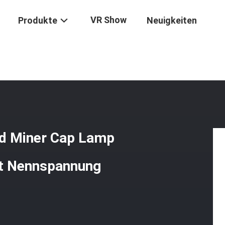
VR Show
Produkte
Neuigkeiten
/
13-15 Stunden Arbeitszeit Led Miner Cap Lamp Für Industriebergba
ed Miner Cap Lamp
at Nennspannung