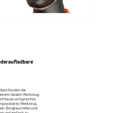
ederaufladbare
 dass Kunden die
 einem idealen Werkzeug
ürfnissen entsprechen.
d anpassbares Werkzeug
neln, Bergbaustellen,und
em und einfach zu