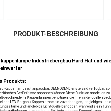
PRODUKT-BESCHREIBUNG
rkappenlampe Industriebergbau Hard Hat und wi
heinwerfer
s Produkts:
bau-Kappenlampe ist anpassbar. OEM/ODM-Dienste sind verfügbar, so
ezifischen Bedürfnisse anpassen können.Diese Funktion macht es zu
ßgeschneiderte Kappenlampen benötigen, die ihren individuellen Bed
abellose LED-Bergbau-Kappenlampe ein zuverlässiges, langlebiges un
eistungsstarke und langlebige Lichtquelle benötigen, während sie in Tun
wiederaufladbaren Lithium-Ionen-Batterie ist diese Kappenlampe bequ