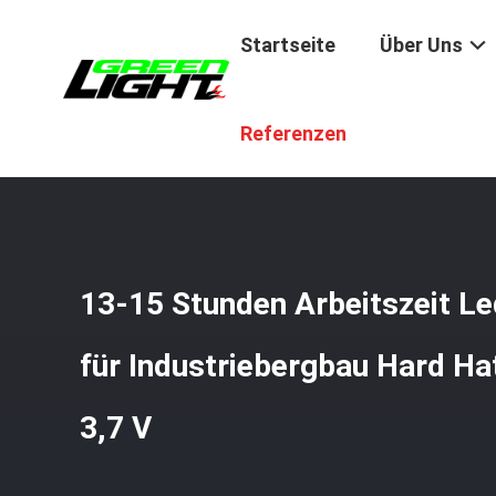
Startseite
Über Uns
Startseite
/
Produkte
/
Kabellose Bergbaukappenlampe
Referenzen
13-15 Stunden Arbeitszeit L
für Industriebergbau Hard H
3,7 V