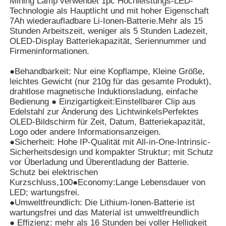
Mining Lamp verwendet 1pc Hochleistungs-LED-
Technologie als Hauptlicht und mit hoher Eigenschaft
7Ah wiederaufladbare Li-Ionen-Batterie.Mehr als 15
Über uns
Stunden Arbeitszeit, weniger als 5 Stunden Ladezeit,
OLED-Display Batteriekapazität, Seriennummer und
Firmeninformationen.
Fabrik Tour
●Behandbarkeit: Nur eine Kopflampe, Kleine Größe,
leichtes Gewicht (nur 210g für das gesamte Produkt),
drahtlose magnetische Induktionsladung, einfache
Qualitätskontrolle
Bedienung ● Einzigartigkeit:Einstellbarer Clip aus
Edelstahl zur Änderung des LichtwinkelsPerfektes
OLED-Bildschirm für Zeit, Datum, Batteriekapazität,
Nachrichten
Logo oder andere Informationsanzeigen.
●Sicherheit: Hohe IP-Qualität mit All-in-One-Intrinsic-
Sicherheitsdesign und kompakter Struktur; mit Schutz
Referenzen
vor Überladung und Überentladung der Batterie.
Schutz bei elektrischen
Kurzschluss,100●Economy:Lange Lebensdauer von
LED-Bergbauleuchten
LED; wartungsfrei.
●Umweltfreundlich: Die Lithium-Ionen-Batterie ist
wartungsfrei und das Material ist umweltfreundlich
Kabellose Bergbaukappenlampe
● Effizienz: mehr als 16 Stunden bei voller Helligkeit