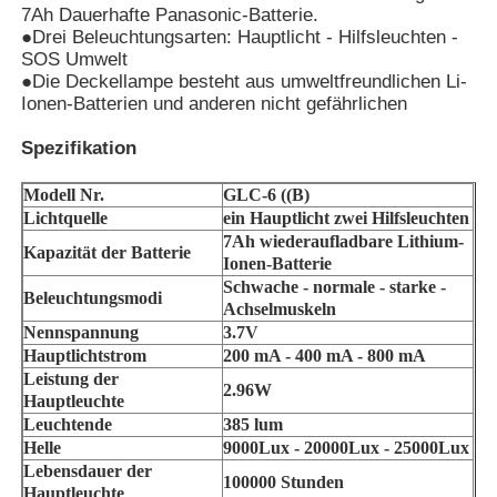
7Ah Dauerhafte Panasonic-Batterie.
●Drei Beleuchtungsarten: Hauptlicht - Hilfsleuchten -
Aufladbare Bergbaugruppenlampen
SOS Umwelt
●Die Deckellampe besteht aus umweltfreundlichen Li-
Ionen-Batterien und anderen nicht gefährlichen
unterirdische schnurlose Kappenlampe
Spezifikation
Modell Nr.
GLC-6 ((B)
Leuchten für den Steinkohlenbergbau
Lichtquelle
ein Hauptlicht zwei Hilfsleuchten
7Ah wiederaufladbare Lithium-
Kapazität der Batterie
Ionen-Batterie
Bergarbeiter-Kopflampe
Schwache - normale - starke -
Beleuchtungsmodi
Achselmuskeln
Nennspannung
3.7V
Mining Hard Hat Lichter
Hauptlichtstrom
200 mA - 400 mA - 800 mA
Leistung der
2.96W
Hauptleuchte
Explosionssichere Taschenlampe
Leuchtende
385 lum
Helle
9000Lux - 20000Lux - 25000Lux
Lebensdauer der
Industrie-LED-Streifenleuchte
100000 Stunden
Hauptleuchte