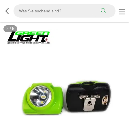
2
/
5