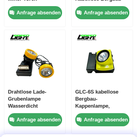
Unterstützung USB-
Digitale Lichter
Anfrage absenden
Anfrage absenden
Ladung mit IP68
Bergbau Stirnlampe
Magnet
Wasserdichte
Ladeanschluss für
Wiederaufladbare
Industrie
Stirnlampe
Drahtlose Lade-
GLC-6S kabellose
Grubenlampe
Bergbau-
Wasserdicht
Kappenlampe,
Wiederaufladbar
Explosionssicher
Anfrage absenden
Anfrage absenden
Licht 2600mAh Li-Ion
IP68 wasserdicht
Batterie 18650 für
wiederaufladbare
Untertage
LED-Bergarbeiter-