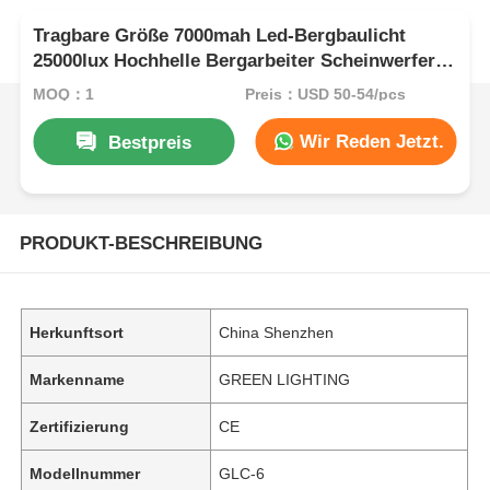
Tragbare Größe 7000mah Led-Bergbaulicht
25000lux Hochhelle Bergarbeiter Scheinwerfer
wiederaufladbare Hard Hat Licht
MOQ：1
Preis：USD 50-54/pcs
Wir Reden Jetzt.
Bestpreis
PRODUKT-BESCHREIBUNG
Herkunftsort
China Shenzhen
Markenname
GREEN LIGHTING
Zertifizierung
CE
Modellnummer
GLC-6