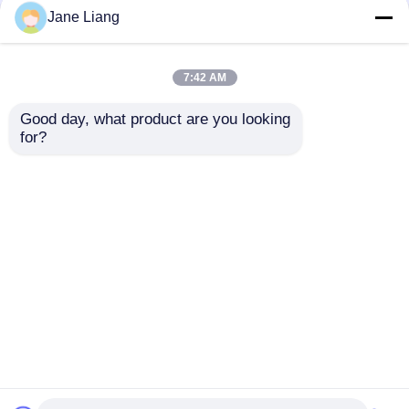
Scheinwerfer mit
Jane Liang
Startseite
Über uns
Kontakt
OLED-Bildschirm
Sitemap
Privacy Policy
7:42 AM
Good day, what product are you looking 
Qualität
LED-Bergbauleuchten
China
for?
Fabrik.Copyright © 2026 GREEN LIGHTING
TECHNOLOGY CO.,LTD. All Rights Reserved.