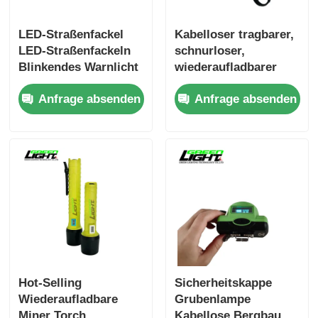
LED-Straßenfackel
Kabelloser tragbarer,
LED-Straßenfackeln
schnurloser,
Blinkendes Warnlicht
wiederaufladbarer
LED-Fackeln Ampeln
Scheinwerfer
Anfrage absenden
Anfrage absenden
Straßenwarnlicht
100000H für
unterirdische
Industrieanwendungen
Hot-Selling
Sicherheitskappe
Wiederaufladbare
Grubenlampe
Miner Torch
Kabellose Bergbau