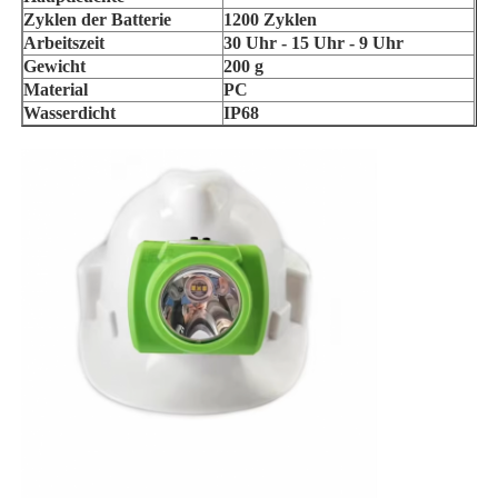
Zyklen der Batterie
1200 Zyklen
Arbeitszeit
30 Uhr - 15 Uhr - 9 Uhr
Ladegerät-Rack
Gewicht
200 g
Material
PC
Wasserdicht
IP68
Unterirdische Bergbaugürtel
Heiße Verkaufsprodukte
geführtes Warnlicht
Tragbare Energiespeicherstromversorgung
LED High Bay Light