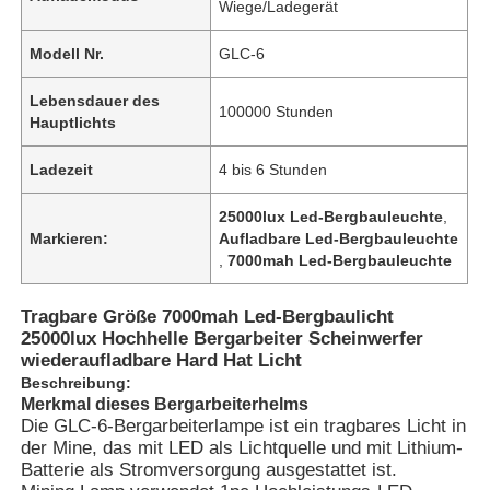
Wiege/Ladegerät
Modell Nr.
GLC-6
Lebensdauer des
100000 Stunden
Hauptlichts
Ladezeit
4 bis 6 Stunden
25000lux Led-Bergbauleuchte
,
Markieren:
Aufladbare Led-Bergbauleuchte
,
7000mah Led-Bergbauleuchte
Tragbare Größe 7000mah Led-Bergbaulicht
25000lux Hochhelle Bergarbeiter Scheinwerfer
Startseite
wiederaufladbare Hard Hat Licht
Beschreibung:
Merkmal dieses Bergarbeiterhelms
Produkte
Die GLC-6-Bergarbeiterlampe ist ein tragbares Licht in
der Mine, das mit LED als Lichtquelle und mit Lithium-
Batterie als Stromversorgung ausgestattet ist.
VR Show