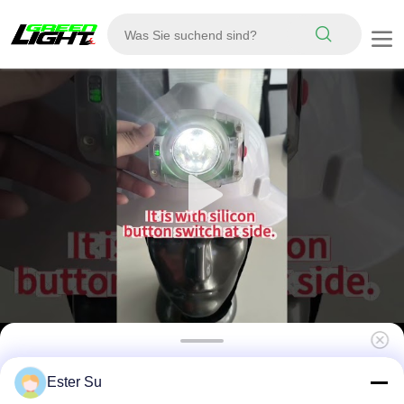
Grüne Beleuchtung Untertage Bergbau
Ester Su
Kappenlampe Kabellose wiederaufladbare