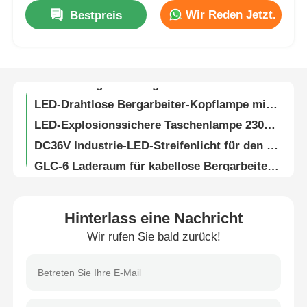
Wir Reden Jetzt.
Bestpreis
Wiederaufladbare LED-Bergbauleuchten Lithium-Ionen-Batterie KL5M Kabellose Kappenleuchte
Über uns
KL5M Bergbau Hard Hat Lichter 6.6Ah 10000lux IP68 3.7V Explosionssicher
USB-Ladung LED-Bergbaulicht für Hard Hat 7,8Ah 10000lux 1,67W
Fabrik Tour
LED-Drahtlose Bergarbeiter-Kopflampe mit Ladeanzeige 10000lux 3.7V Portable
LED-Explosionssichere Taschenlampe 23000lux Lithiumbatterie Wiederaufladungstorche 3W
Qualitätskontrolle
DC36V Industrie-LED-Streifenlicht für den Bergbau
GLC-6 Laderaum für kabellose Bergarbeiterkappenlampe Doppelseite 5V 2A
Nachrichten
25000lux Bergarbeiter LED-Kappenlampe Sicherheit mit Warnlicht IP68 Schlagfest
Outdoor-Portable-Solar-Panel-Stromversorgung 600W Wasserdicht
Referenzen
Hinterlass eine Nachricht
LED-Strahllose Bergbau-Kappenlampe 385LUM 25000LUX für die Sicherheit der Kohlebergwerke
Wir rufen Sie bald zurück!
25000lux unterirdische kabellose Kappenlampe 348lum Explosionsschutzanzeige
LED-Bergbauleuchten
25000lux Steinkohlenbergbauliche Leuchten Hochlicht 6,8Ah 385lum 3,7V LED Wasserdicht IP68
Sicherheit LED-Bergarbeiter-Kopflampe mit OLED-Display 20000lux Wasserdicht IP68
Kabellose Bergbaukappenlampe
25000lux unterirdische Bergbauleuchte, OLED-Display 6,8Ah Explosionssichere Bergbauleuchte