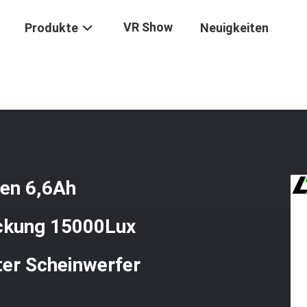
VR Show
Produkte
Neuigkeiten
en
/
GLT-7C Bergbaukappenleuchten 6,6Ah Wiederaufladbare Batterie
en 6,6Ah
ackung 15000Lux
ter Scheinwerfer