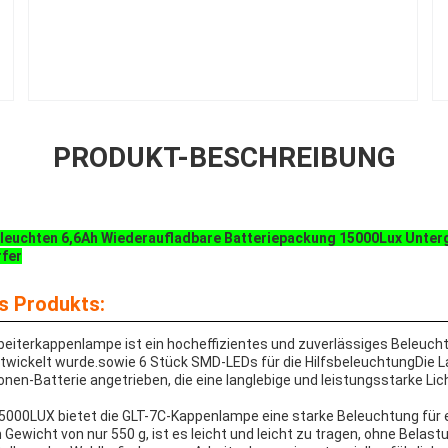
PRODUKT-BESCHREIBUNG
euchten 6,6Ah Wiederaufladbare Batteriepackung 15000Lux Unter
rfer
s Produkts:
beiterkappenlampe ist ein hocheffizientes und zuverlässiges Beleuc
entwickelt wurde.sowie 6 Stück SMD-LEDs für die HilfsbeleuchtungDie L
onen-Batterie angetrieben, die eine langlebige und leistungsstarke Lich
n 15000LUX bietet die GLT-7C-Kappenlampe eine starke Beleuchtung für 
 Gewicht von nur 550 g, ist es leicht und leicht zu tragen, ohne Bela