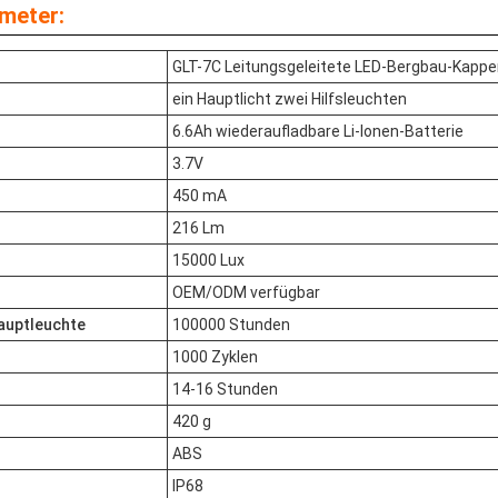
meter:
GLT-7C Leitungsgeleitete LED-Bergbau-Kapp
ein Hauptlicht zwei Hilfsleuchten
6.6Ah wiederaufladbare Li-Ionen-Batterie
3.7V
450 mA
216 Lm
15000 Lux
OEM/ODM verfügbar
auptleuchte
100000 Stunden
1000 Zyklen
14-16 Stunden
420 g
ABS
IP68