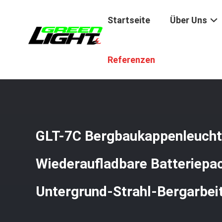
Startseite
Über Uns
Startseite
/
Produkte
/
Aufladbare Bergbaugruppenlamp
Referenzen
Scheinwerfer
GLT-7C Bergbaukappenleucht
Wiederaufladbare Batteriep
Untergrund-Strahl-Bergarbei