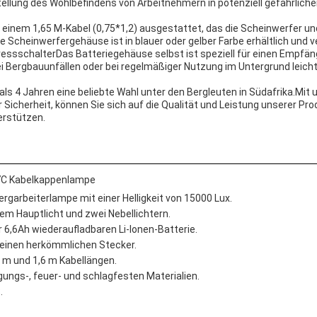
ellung des Wohlbefindens von Arbeitnehmern in potenziell gefährlic
 einem 1,65 M-Kabel (0,75*1,2) ausgestattet, das die Scheinwerfer 
te Scheinwerfergehäuse ist in blauer oder gelber Farbe erhältlich und v
essschalterDas Batteriegehäuse selbst ist speziell für einen Empfän
i Bergbauunfällen oder bei regelmäßiger Nutzung im Untergrund leicht 
 als 4 Jahren eine beliebte Wahl unter den Bergleuten in Südafrika.Mit 
Sicherheit, können Sie sich auf die Qualität und Leistung unserer Pro
erstützen.
7C Kabelkappenlampe
rgarbeiterlampe mit einer Helligkeit von 15000 Lux.
em Hauptlicht und zwei Nebellichtern.
 6,6Ah wiederaufladbaren Li-Ionen-Batterie.
r einen herkömmlichen Stecker.
,4 m und 1,6 m Kabellängen.
ungs-, feuer- und schlagfesten Materialien.
.