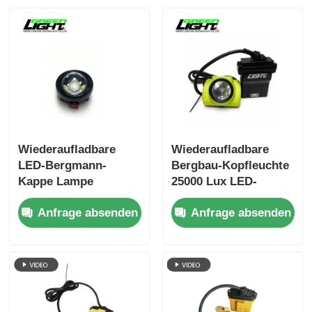
Wiederaufladbare
Wiederaufladbare
LED-Bergmann-
Bergbau-Kopfleuchte
Kappe Lampe
25000 Lux LED-
Kabelgebundene
Minenarbeiter-
Anfrage absenden
Anfrage absenden
Bergarbeiter-
Stirnlampe IP68 13,6
Stirnlampe IP67
Ah Akku GLD-6
wasserdichte
Untertage-
Bergbaulampe GL2.5-
A