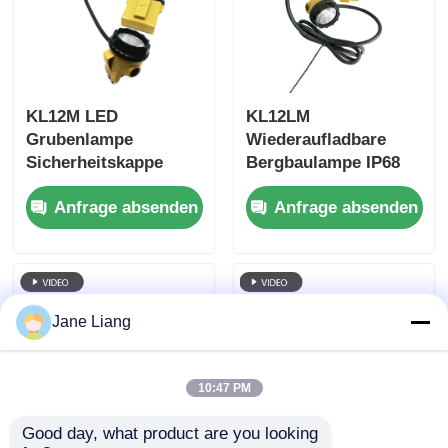
KL12M LED
KL12LM
Grubenlampe
Wiederaufladbare
Sicherheitskappe
Bergbaulampe IP68
Bergbauhelm Lampe
Wasserdichte
Anfrage absenden
Anfrage absenden
Kabelgebundene
Grubenlampe für den
Grubenleuchten
Untertageeinsatz
Jane Liang
10:47 PM
Good day, what product are you looking 