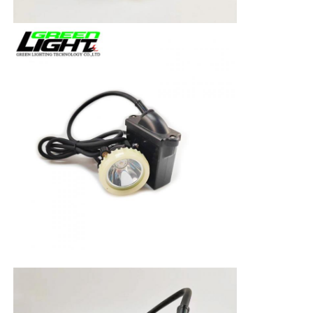
Ladegerät-Rack
Unterirdische Bergbaugürtel
Heiße Verkaufsprodukte
geführtes Warnlicht
Tragbare Energiespeicherstromversorgung
LED High Bay Light