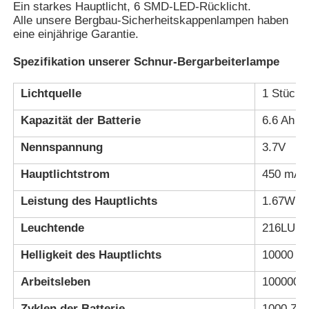
Ein starkes Hauptlicht, 6 SMD-LED-Rücklicht.
Alle unsere Bergbau-Sicherheitskappenlampen haben
eine einjährige Garantie.
Über uns
Spezifikation unserer Schnur-Bergarbeiterlampe
Fabrik Tour
Lichtquelle
1 Stück 
Kapazität der Batterie
6.6 Ah
Qualitätskontrolle
Nennspannung
3.7V
Nachrichten
Hauptlichtstrom
450 mA
Leistung des Hauptlichts
1.67W
Referenzen
Leuchtende
216LUM
Helligkeit des Hauptlichts
10000 L
LED-Bergbauleuchten
Arbeitsleben
100000 
Kabellose Bergbaukappenlampe
Zyklen der Batterie
1000 Zyk