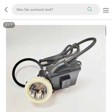
2
/
7