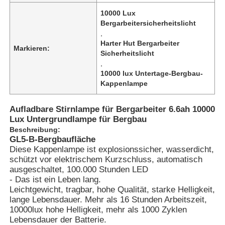
10000 Lux
Bergarbeitersicherheitslicht
,
Harter Hut Bergarbeiter
Markieren:
Sicherheitslicht
,
10000 lux Untertage-Bergbau-
Kappenlampe
Aufladbare Stirnlampe für Bergarbeiter 6.6ah 10000
Lux Untergrundlampe für Bergbau
Beschreibung:
GL5-B-Bergbaufläche
Diese Kappenlampe ist explosionssicher, wasserdicht,
Startseite
schützt vor elektrischem Kurzschluss, automatisch
ausgeschaltet, 100.000 Stunden LED
- Das ist ein Leben lang.
Leichtgewicht, tragbar, hohe Qualität, starke Helligkeit,
Produkte
lange Lebensdauer. Mehr als 16 Stunden Arbeitszeit,
10000lux hohe Helligkeit, mehr als 1000 Zyklen
Lebensdauer der Batterie.
VR Show